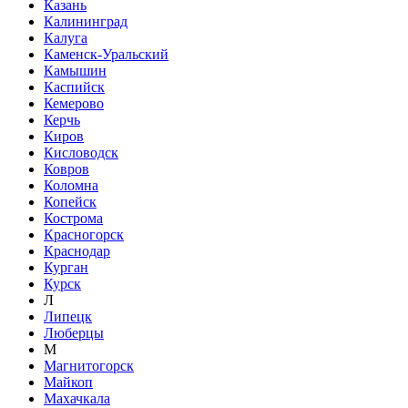
Казань
Калининград
Калуга
Каменск-Уральский
Камышин
Каспийск
Кемерово
Керчь
Киров
Кисловодск
Ковров
Коломна
Копейск
Кострома
Красногорск
Краснодар
Курган
Курск
Л
Липецк
Люберцы
М
Магнитогорск
Майкоп
Махачкала