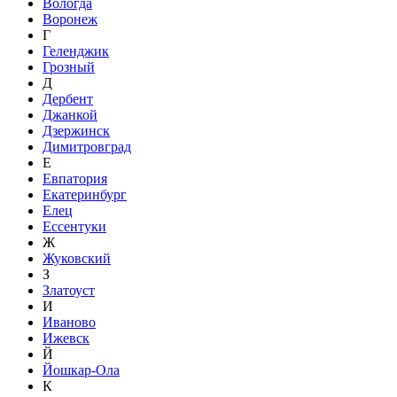
Вологда
Воронеж
Г
Геленджик
Грозный
Д
Дербент
Джанкой
Дзержинск
Димитровград
Е
Евпатория
Екатеринбург
Елец
Ессентуки
Ж
Жуковский
З
Златоуст
И
Иваново
Ижевск
Й
Йошкар-Ола
К