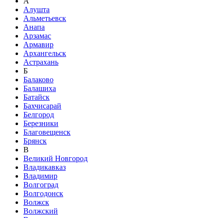
А
Алушта
Альметьевск
Анапа
Арзамас
Армавир
Архангельск
Астрахань
Б
Балаково
Балашиха
Батайск
Бахчисарай
Белгород
Березники
Благовещенск
Брянск
В
Великий Новгород
Владикавказ
Владимир
Волгоград
Волгодонск
Волжск
Волжский