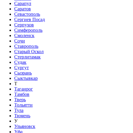
Сарапул
Саратов
Севастополь
Сергиев Посад
Серпухов
Симферополь
Смоленск
Сочи
Ставрополь
Старый Оскол
Стерлитамак
Судак
Сургут
Сызрань
Сыктывкар
Т
Таганрог
Тамбов
Тверь
Тольятти
Тула
Тюмень
У
Ульяновск
Уфа