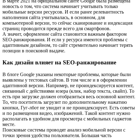
В марте 2021 на официальном сайте Google была размещена
новость о том, что система начинает учитывать только
мобильные версии ресурсов. И если ранее релевантность
наполнения сайта учитывалась, в основном, для
компьютерной версии, то сейчас сканирование и индексация
страниц проводится прежде всего для смартфонов.
А значит, оформление сайта становится важным фактором
SEO-ранжирования. И если у ресурса имеются проблемы с
адаптивным дизайном, то сайт стремительно начинает терять
позиции в поисковой выдаче.
Как дизайн влияет на SEO-ранжирование
В блоге Google указаны некоторые проблемы, которые были
выявлены у тестовых сайтов. В том числе и в оформлении
адаптивной версии. Например, не проиндексируется контент,
связанный с действиями юзера (клик, набор текста, свайп). То
есть при загрузке должен отобразиться весь основной контент.
То, что посетитель загрузит по дополнительному нажатию
кнопки, Гуг-лбот не увидит и не проиндексирует. Есть советы
и по размещения видео, изображений. Такой контент нужно
располагать в удобном для просмотра с мобильных гаджетов
месте.
Поисковые системы проводят анализ мобильной версии с
точки зрения удобства пользователя. Большая часть