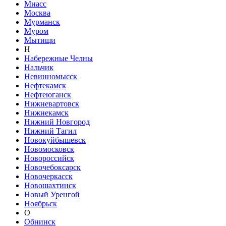
Миасс
Москва
Мурманск
Муром
Мытищи
Н
Набережные Челны
Нальчик
Невинномысск
Нефтекамск
Нефтеюганск
Нижневартовск
Нижнекамск
Нижний Новгород
Нижний Тагил
Новокуйбышевск
Новомосковск
Новороссийск
Новочебоксарск
Новочеркасск
Новошахтинск
Новый Уренгой
Ноябрьск
О
Обнинск