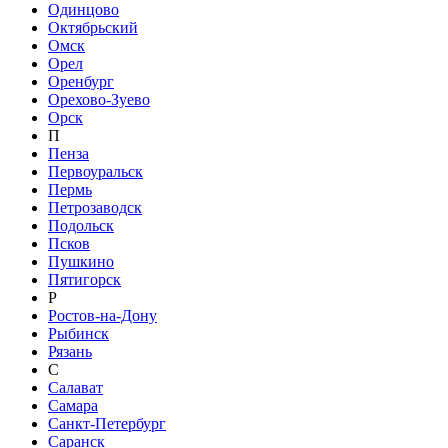
Одинцово
Октябрьский
Омск
Орел
Оренбург
Орехово-Зуево
Орск
П
Пенза
Первоуральск
Пермь
Петрозаводск
Подольск
Псков
Пушкино
Пятигорск
Р
Ростов-на-Дону
Рыбинск
Рязань
С
Салават
Самара
Санкт-Петербург
Саранск