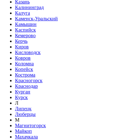
Казань
Калининград
Калуга
Каменск-Уральский
Камышин
Каспийск
Кемерово
Керчь
Киров
Кисловодск
Ковров
Коломна
Копейск
Кострома
Красногорск
Краснодар
Курган
Курск
Л
Липецк
Люберцы
М
Магнитогорск
Майкоп
Махачкала