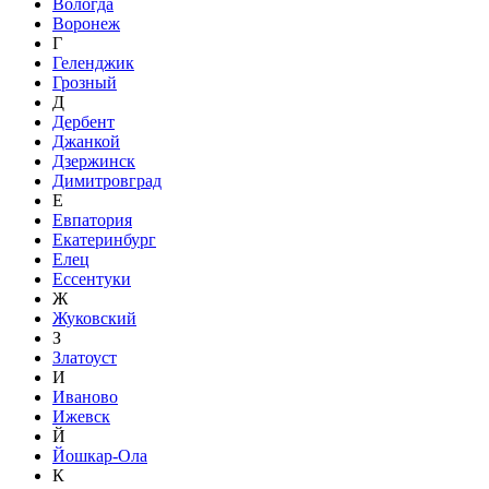
Вологда
Воронеж
Г
Геленджик
Грозный
Д
Дербент
Джанкой
Дзержинск
Димитровград
Е
Евпатория
Екатеринбург
Елец
Ессентуки
Ж
Жуковский
З
Златоуст
И
Иваново
Ижевск
Й
Йошкар-Ола
К