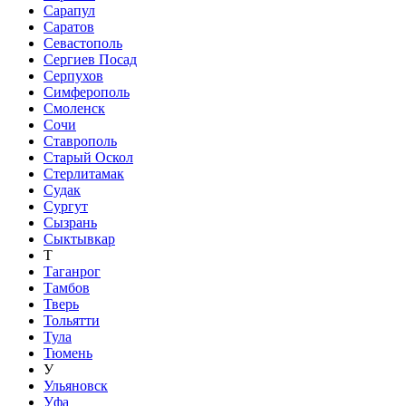
Сарапул
Саратов
Севастополь
Сергиев Посад
Серпухов
Симферополь
Смоленск
Сочи
Ставрополь
Старый Оскол
Стерлитамак
Судак
Сургут
Сызрань
Сыктывкар
Т
Таганрог
Тамбов
Тверь
Тольятти
Тула
Тюмень
У
Ульяновск
Уфа