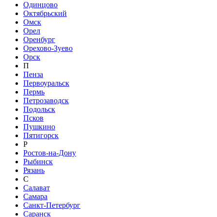
Одинцово
Октябрьский
Омск
Орел
Оренбург
Орехово-Зуево
Орск
П
Пенза
Первоуральск
Пермь
Петрозаводск
Подольск
Псков
Пушкино
Пятигорск
Р
Ростов-на-Дону
Рыбинск
Рязань
С
Салават
Самара
Санкт-Петербург
Саранск