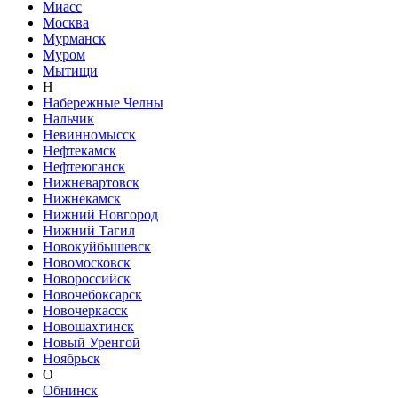
Миасс
Москва
Мурманск
Муром
Мытищи
Н
Набережные Челны
Нальчик
Невинномысск
Нефтекамск
Нефтеюганск
Нижневартовск
Нижнекамск
Нижний Новгород
Нижний Тагил
Новокуйбышевск
Новомосковск
Новороссийск
Новочебоксарск
Новочеркасск
Новошахтинск
Новый Уренгой
Ноябрьск
О
Обнинск