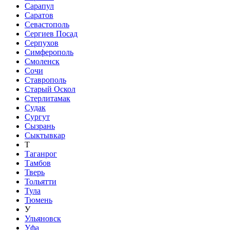
Сарапул
Саратов
Севастополь
Сергиев Посад
Серпухов
Симферополь
Смоленск
Сочи
Ставрополь
Старый Оскол
Стерлитамак
Судак
Сургут
Сызрань
Сыктывкар
Т
Таганрог
Тамбов
Тверь
Тольятти
Тула
Тюмень
У
Ульяновск
Уфа