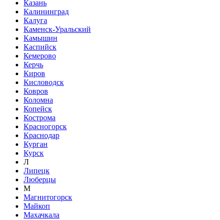
Казань
Калининград
Калуга
Каменск-Уральский
Камышин
Каспийск
Кемерово
Керчь
Киров
Кисловодск
Ковров
Коломна
Копейск
Кострома
Красногорск
Краснодар
Курган
Курск
Л
Липецк
Люберцы
М
Магнитогорск
Майкоп
Махачкала