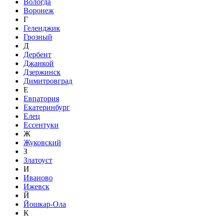
Вологда
Воронеж
Г
Геленджик
Грозный
Д
Дербент
Джанкой
Дзержинск
Димитровград
Е
Евпатория
Екатеринбург
Елец
Ессентуки
Ж
Жуковский
З
Златоуст
И
Иваново
Ижевск
Й
Йошкар-Ола
К