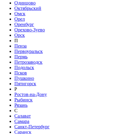
Одинцово
Октябрьский
Омск
Орел
Оренбург
Орехово-Зуево
Орск
П
Пенза
Первоуральск
Пермь
Петрозаводск
Подольск
Псков
Пушкино
Пятигорск
Р
Ростов-на-Дону
Рыбинск
Рязань
С
Салават
Самара
Санкт-Петербург
Саранск