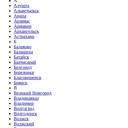
А
Алушта
Альметьевск
Анапа
Арзамас
Армавир
Архангельск
Астрахань
Б
Балаково
Балашиха
Батайск
Бахчисарай
Белгород
Березники
Благовещенск
Брянск
В
Великий Новгород
Владикавказ
Владимир
Волгоград
Волгодонск
Волжск
Волжский