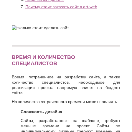
О
Березники
Почему стоит заказать сайт в art-web
Благовещенск
Обнинск
Брянск
Одинцово
Октябрьский
В
Омск
Великий
Орел
Новгород
Оренбург
Владикавказ
Орехово-
Владимир
Зуево
Волгоград
ВРЕМЯ И КОЛИЧЕСТВО
Орск
Волгодонск
СПЕЦИАЛИСТОВ
П
Волжск
Волжский
Пенза
Время, потраченное на разработку сайта, а также
Вологда
Первоуральск
количество специалистов, необходимое для
Воронеж
реализации проекта напрямую влияет на бюджет
Пермь
сайта.
Петрозаводск
Г
Подольск
На количество затраченного времени может повлиять:
Геленджик
Псков
Грозный
Пушкино
Сложность дизайна
Пятигорск
Д
Сайты, разработанные на шаблоне, требуют
Р
меньше времени на проект. Сайты по
Дербент
индивидуальному дизайну требуют времени на