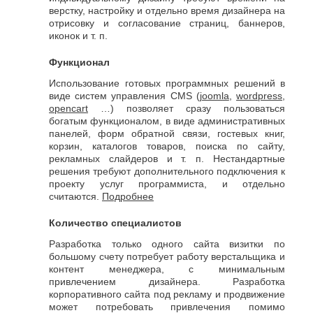
Джанкой
Ростов-
верстку, настройку и отдельно время дизайнера на
Дзержинск
на-
отрисовку и согласование страниц, баннеров,
Дону
Димитровград
иконок и т. п.
Рыбинск
Е
Рязань
Функционал
Евпатория
С
Использование готовых программных решений в
Екатеринбург
виде систем управления CMS (
joomla
,
wordpress
,
Салават
Елец
opencart
…) позволяет сразу пользоваться
Самара
Ессентуки
богатым функционалом, в виде административных
Санкт-
Ж
панелей, форм обратной связи, гостевых книг,
Петербург
корзин, каталогов товаров, поиска по сайту,
Саранск
Жуковский
рекламных слайдеров и т. п. Нестандартные
Сарапул
решения требуют дополнительного подключения к
З
Саратов
проекту услуг программиста, и отдельно
Севастополь
Златоуст
считаются.
Подробнее
Сергиев
И
Посад
Количество специалистов
Серпухов
Иваново
Разработка только одного сайта визитки по
Симферополь
Ижевск
большому счету потребует работу верстальщика и
Смоленск
Й
контент менеджера, с минимальным
Сочи
привлечением дизайнера. Разработка
Ставрополь
Йошкар-
корпоративного сайта под рекламу и продвижение
Старый
Ола
может потребовать привлечения помимо
Оскол