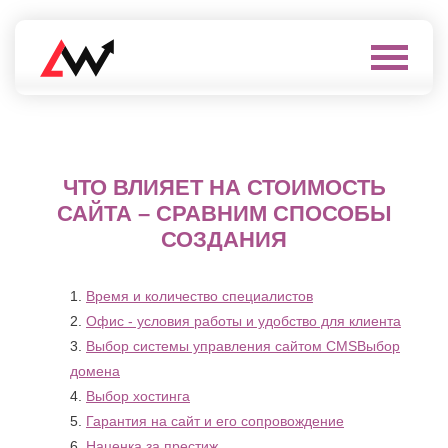
Выберите
город
Нефтеюганск
А
Нижневартовск
Нижнекамск
ЧТО ВЛИЯЕТ НА СТОИМОСТЬ
Алушта
Нижний
Альметьевск
САЙТА – СРАВНИМ СПОСОБЫ
Новгород
Анапа
СОЗДАНИЯ
Нижний
Арзамас
Тагил
Армавир
Новокуйбышевск
Архангельск
Новомосковск
Время и количество специалистов
Астрахань
Новороссийск
Офис - условия работы и удобство для клиента
Б
Новочебоксарск
Выбор системы управления сайтом CMSВыбор
Новочеркасск
Балаково
домена
Новошахтинск
Балашиха
Новый
Выбор хостинга
Батайск
Уренгой
Гарантия на сайт и его сопровождение
Бахчисарай
Ноябрьск
Белгород
Наценка за престиж