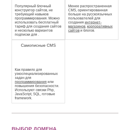
Популярный блочный
Менее распро­страненная
конструктор сайтов, не
CMS, ориентированная
требующий навыков
больше на русскоязычных
программирования. Можно
пользователей для
использовать бесплатный
создания
интернет-
тариф для создания сайтов
магазинов
,
корпоративных
и несколько вариантов
сайтов
и блогов.
подписки для .
Самописные CMS
Как правило для
узкоспециали­зированных
задач для
программирования
или
повышения безопасности.
Используют связки Php,
JavaScript, SQL, готовые
framework.
ВЫБОР ДОМЕНА