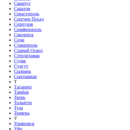
Сарапул
Саратов
Севастополь
Сергиев Посад
Серпухов
Симферополь
Смоленск
Сочи
Ставрополь
Старый Оскол
Стерлитамак
Судак
Сургут
Сызрань
Сыктывкар
Т
Таганрог
Тамбов
Тверь
Тольятти
Тула
Тюмень
У
Ульяновск
Уфа