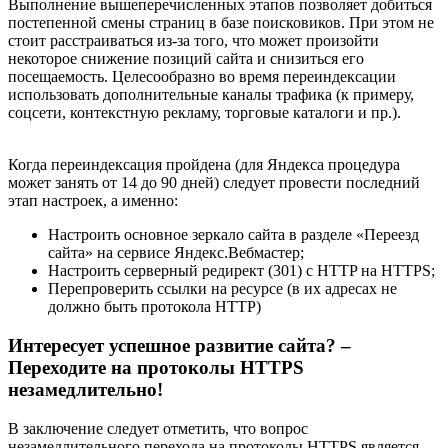
Выполнение вышеперечисленных этапов позволяет добиться
постепенной смены страниц в базе поисковиков. При этом не
стоит расстраиваться из-за того, что может произойти
некоторое снижение позиций сайта и снизиться его
посещаемость. Целесообразно во время переиндексации
использовать дополнительные каналы трафика (к примеру,
соцсети, контекстную рекламу, торговые каталоги и пр.).
Когда переиндексация пройдена (для Яндекса процедура
может занять от 14 до 90 дней) следует провести последний
этап настроек, а именно:
Настроить основное зеркало сайта в разделе «Переезд
сайта» на сервисе Яндекс.Вебмастер;
Настроить серверный редирект (301) с HTTP на HTTPS;
Перепроверить ссылки на ресурсе (в их адресах не
должно быть протокола HTТР)
Интересует успешное развитие сайта? –
Переходите на протоколы HTTPS
незамедлительно!
В заключение следует отметить, что вопрос
незамедлительного перехода на протоколы HTTPS является