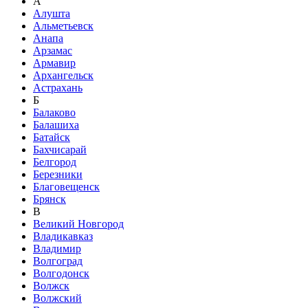
А
Алушта
Альметьевск
Анапа
Арзамас
Армавир
Архангельск
Астрахань
Б
Балаково
Балашиха
Батайск
Бахчисарай
Белгород
Березники
Благовещенск
Брянск
В
Великий Новгород
Владикавказ
Владимир
Волгоград
Волгодонск
Волжск
Волжский