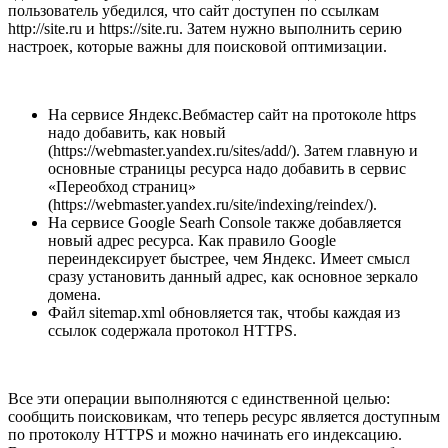
пользователь убедился, что сайт доступен по ссылкам
http://site.ru и https://site.ru. Затем нужно выполнить серию
настроек, которые важны для поисковой оптимизации.
На сервисе Яндекс.Вебмастер сайт на протоколе https
надо добавить, как новый
(https://webmaster.yandex.ru/sites/add/). Затем главную и
основные страницы ресурса надо добавить в сервис
«Переобход страниц»
(https://webmaster.yandex.ru/site/indexing/reindex/).
На сервисе Google Searh Console также добавляется
новый адрес ресурса. Как правило Google
переиндексирует быстрее, чем Яндекс. Имеет смысл
сразу установить данный адрес, как основное зеркало
домена.
Файл sitemap.xml обновляется так, чтобы каждая из
ссылок содержала протокол HTTPS.
Все эти операции выполняются с единственной целью:
сообщить поисковикам, что теперь ресурс является доступным
по протоколу HTTPS и можно начинать его индексацию.