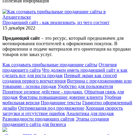
Полезная информация
Продающий сайт - как реализовать, из чего состоит
15 декабря 2022
Продающий сайт
– это ресурс, который предназначен для
мотивирования посетителей к оформлению покупок. В
оформлении и подаче материалов его ориентация на продажи
товаров или заказ услуг.
Как создавать прибыльные продающие сайты
Отличия
продающего сайта
Что должен иметь продающий сайт и как
сделать все для роста продаж
Первый экран как способ
создания первого впечатления
Витрина с предложениями или
товарами - основа продаж
Удобство для пользователя
Понятное целевое действие - продажи.
Обратная связь для
продаж
Факторы повышающие доверие клиента
Удобная
мобильная версия
Продающие тексты
Грамотно оформленный
дизайн
Оптимизация под продвижение
Хорошая скорость
загрузки и отсутствие ошибок
Аналитика для продаж
Разновидности продающих сайтов
Этапы создания
продающего сайта для бизнеса