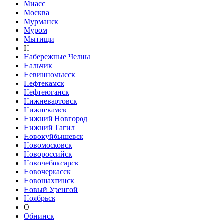
Миасс
Москва
Мурманск
Муром
Мытищи
Н
Набережные Челны
Нальчик
Невинномысск
Нефтекамск
Нефтеюганск
Нижневартовск
Нижнекамск
Нижний Новгород
Нижний Тагил
Новокуйбышевск
Новомосковск
Новороссийск
Новочебоксарск
Новочеркасск
Новошахтинск
Новый Уренгой
Ноябрьск
О
Обнинск