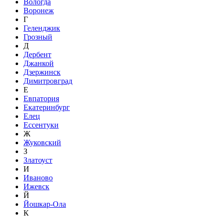
Вологда
Воронеж
Г
Геленджик
Грозный
Д
Дербент
Джанкой
Дзержинск
Димитровград
Е
Евпатория
Екатеринбург
Елец
Ессентуки
Ж
Жуковский
З
Златоуст
И
Иваново
Ижевск
Й
Йошкар-Ола
К