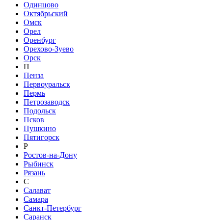
Одинцово
Октябрьский
Омск
Орел
Оренбург
Орехово-Зуево
Орск
П
Пенза
Первоуральск
Пермь
Петрозаводск
Подольск
Псков
Пушкино
Пятигорск
Р
Ростов-на-Дону
Рыбинск
Рязань
С
Салават
Самара
Санкт-Петербург
Саранск