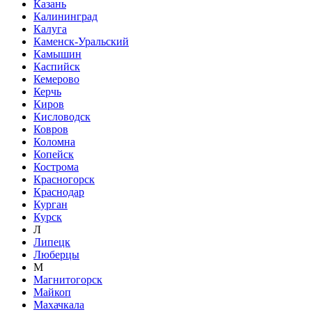
Казань
Калининград
Калуга
Каменск-Уральский
Камышин
Каспийск
Кемерово
Керчь
Киров
Кисловодск
Ковров
Коломна
Копейск
Кострома
Красногорск
Краснодар
Курган
Курск
Л
Липецк
Люберцы
М
Магнитогорск
Майкоп
Махачкала