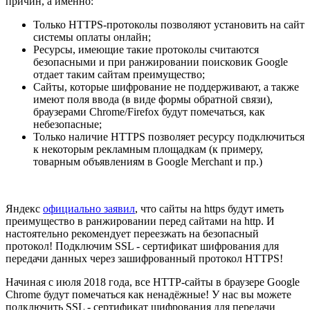
причин, а именно:
Только HTTPS-протоколы позволяют установить на сайт
системы оплаты онлайн;
Ресурсы, имеющие такие протоколы считаются
безопасными и при ранжировании поисковик Google
отдает таким сайтам преимущество;
Cайты, которые шифрование не поддерживают, а также
имеют поля ввода (в виде формы обратной связи),
браузерами Chrome/Firefox будут помечаться, как
небезопасные;
Только наличие HTTPS позволяет ресурсу подключиться
к некоторым рекламным площадкам (к примеру,
товарным объявлениям в Google Merchant и пр.)
Яндекс
официально заявил
, что сайты на https будут иметь
преимущество в ранжировании перед сайтами на http. И
настоятельно рекомендует переезжать на безопасный
протокол! Подключим SSL - сертификат шифрования для
передачи данных через зашифрованный протокол HTTPS!
Начиная с июля 2018 года, все HTTP-сайты в браузере Google
Chrome будут помечаться как ненадёжные! У нас вы можете
подключить SSL - сертификат шифрования для передачи