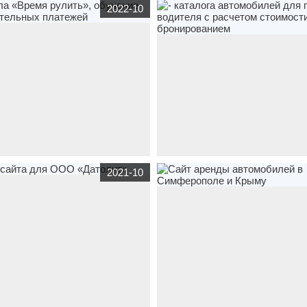
d.ru
транспорт
,
услуги
Услуги склада
www.фаворит-экспресс.рф
транспор
2022-10
ранения [СВХ] и таможенного
Пассажирские перевозки из Крыма
лить.рф
транспорт
,
www.avto82.com
транспорт
- каталог
2021-10
ная
,
услуги
- автошкола «Время
автомобилей для проката без водит
чение без дополнительных платежей
расчетом стоимости и бронировани