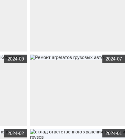
огрузчики и
www.cdek-btb.ru
транспорт
,
услуги
CDEK -
2024-09
2024-07
курьерская доставка для бизнеса
спорт
www.diesel-service.com.ru
транспорт
Ремонт
2024-02
2024-01
ния
агрегатов грузовых авто