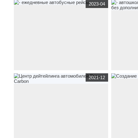
www.первая-логистическая-компания.рф
www.servis-pro
2023-04
транспорт
Транспортно - логистические услуги и
временного х
грузовые перевозки от Первой логистической
брокера
компании
www.atlas-bus.ru
транспорт
- ежедневные
www.времяру
2021-12
автобусные рейсы
образователь
рулить», обу