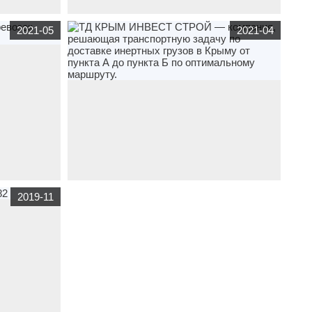
аренды
www.mycar-cadillac.ru
транспорт
,
услуги
СТО
2021-05
2021-04
му
ремонта автомобилей в Краснодаре
 сайта для
www.kis-logistic.ru
транспорт
ТД КРЫМ ИНВЕСТ
2019-11
СТРОЙ — компания, решающая транспортную
задачу по доставке инертных грузов в Крыму от
пункта А до пункта Б по оптимальному маршруту.