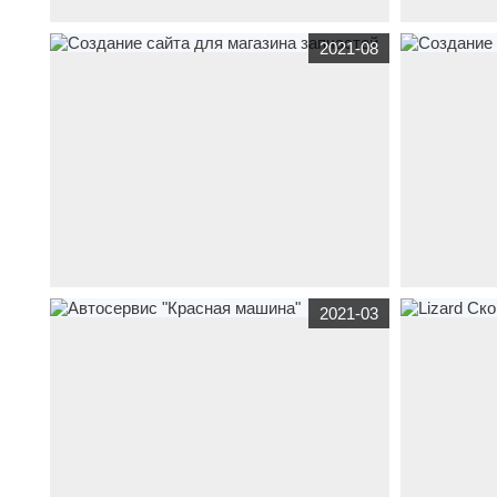
www.pro-carbon.net
транспорт
Центр дейтейлинга
www.datolit.ru
2021-08
автомобилей Pro-Carbon
для ООО «Да
www.lodkinamotore.ru
транспорт
Создание сайта
www.prokatyalt
2021-03
для магазина запчастей
автопроката