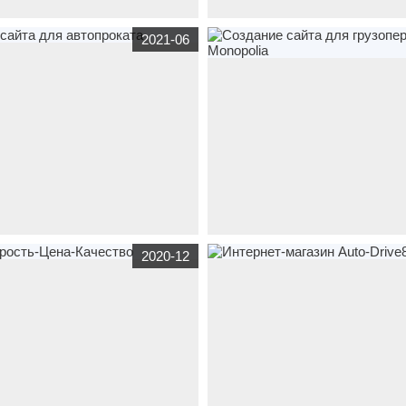
транспорт
,
услуги
Создание сайта
www.avto-crimea.ru
транспорт
Сайт 
2021-06
толит»
автомобилей в Симферополе и Кры
a.ru
транспорт
Создание сайта для
www.kislogistic.ru
транспорт
Создание
2020-12
грузоперевозок Monopolia