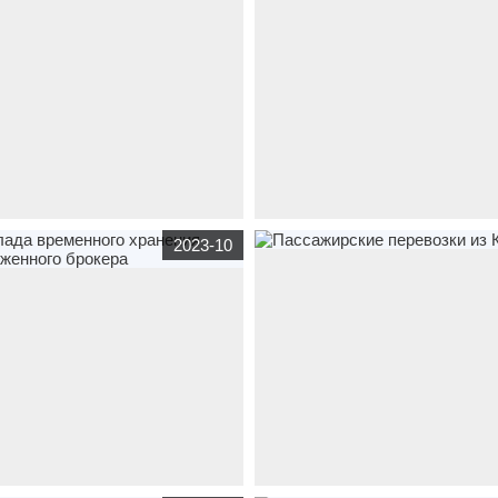
82.ru
транспорт
Оценка и выкуп
www.rtm-surgut.ru
транспорт
Спутник
2023-10
мониторинг транспорта