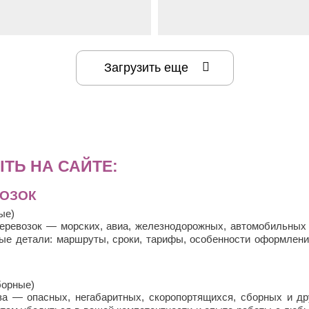
.ru
транспорт
Lizard Скорость-Цена-
www.avto-drive82.ru
транспорт
Интер
Auto-Drive82
Загрузить еще
ТЬ НА САЙТЕ:
ВОЗОК
ые)
еревозок — морских, авиа, железнодорожных, автомобильны
ые детали: маршруты, сроки, тарифы, особенности оформления
борные)
 — опасных, негабаритных, скоропортящихся, сборных и др