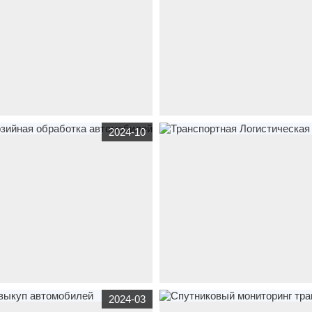
й-горный-сервис.рф
транспорт
www.3girafa.ru
транспорт
вилочные п
2024-10
ти для буровых установок
запчасти
рт
Антикоррозийная обработка
www.tlk-pesok.ru
строительная
,
тран
2024-03
Транспортная Логистическая Компа