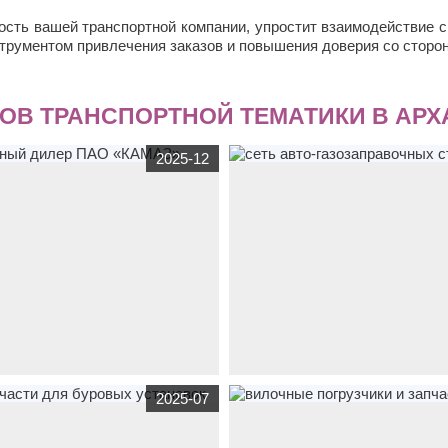
ость вашей транспортной компании, упростит взаимодействие 
струментом привлечения заказов и повышения доверия со сторон
ОВ ТРАНСПОРТНОЙ ТЕМАТИКИ В АРХ
2025-12
zapad.ru
транспорт
официальный
www.вымпел-газ.рф
транспорт
,
услуг
2025-07
КАМАЗ»
газозаправочных станций