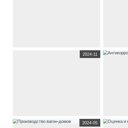
www.tamirtruck-service.ru
транспорт
услуги по
www.подземны
2024-11
ремонту грузовых автомобилей
запасные час
www.ahtemov.ru
транспорт
www.
транспо
2024-05
автомобилей