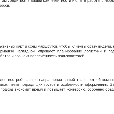
там убедиться в вашей компетентности и опыте работы с люб
росов.
тивных карт и схем маршрутов, чтобы клиенты сразу видели, к
рмацию наглядной, упрощает планирование логистики и по
обства и повысит вовлечённость пользователей.
е востребованные направления вашей транспортной компании
равок, типы подходящих грузов и особенности оформления. Эт
й подход экономит время и повышает конверсию, особенно сред