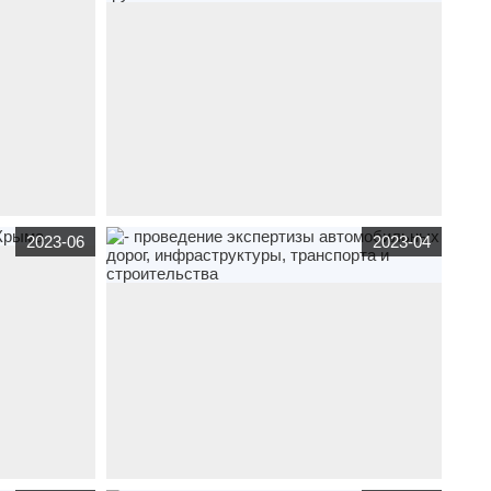
овый
www.ip-logistik.ru
транспорт
,
услуги
склад
2023-06
2023-04
ответственного хранения товаров и грузов