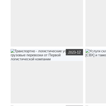
www.uv-s.ru
строительная
,
транспорт
,
продажа
,
www.autovikup
2023-12
Производство вагон-домов
автомобилей